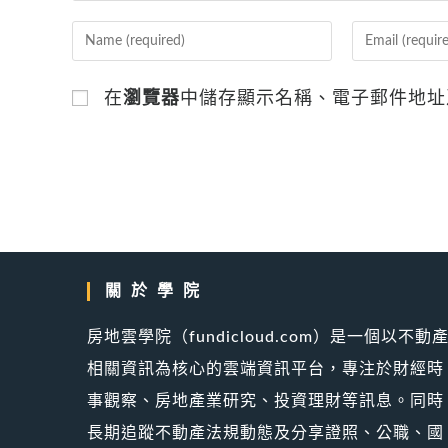
Enter
Enter
your
your
name
email
在
瀏覽器
中儲存顯示名稱、電子郵件地址
or
address
username
to
to
comment
comment
關於學院
房地雲學院（fundicloud.com）是一個以不動
相關資訊為核心的雲端資訊平台，專注於財經時
事觀察、房地產業研究、投資理財等訊息。同時
長期追蹤不動產法規動態及分享證照、公職、國