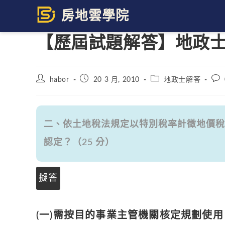
Skip
to
content
【歷屆試題解答】地政士 
Post
Post
Post
Pos
habor
20 3 月, 2010
地政士解答
author:
published:
category:
com
二、依土地稅法規定以特別稅率計徵地價稅
認定？（25 分）
擬答
(一)需按目的事業主管機關核定規劃使用