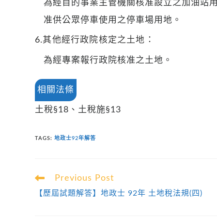
為經目的事業主管機關核准設立之加油站
准供公眾停車使用之停車場用地。
6.其他經行政院核定之土地：
為經專案報行政院核准之土地。
相關法條
土稅§18、土稅施§13
TAGS
:
地政士92年解答
Read
Previous Post
more
【歷屆試題解答】地政士 92年 土地稅法規(四)
articles