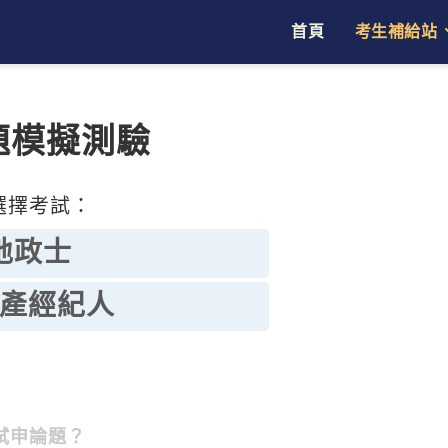
首頁
考生補給站
題模擬測驗
選擇考試：
地政士
產經紀人
試申論題？