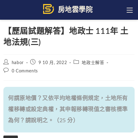
Skip
to
content
【歷屆試題解答】地政士 111年 土
地法規(三)
Post
Post
Post
habor
9 10 月, 2022
地政士解答
author:
published:
category:
Post
0 Comments
comments:
何謂原地價？又依平均地權條例規定，土地所有
權移轉或設定典權，其申報移轉現值之審核標準
為何？請說明之。（25 分）