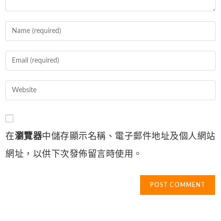
Enter
your
name
Enter
or
your
username
email
Enter
to
address
your
comment
to
website
comment
URL
在
瀏覽器
中儲存顯示名稱、電子郵件地址及個人網站
(optional)
網址，以供下次發佈留言時使用。