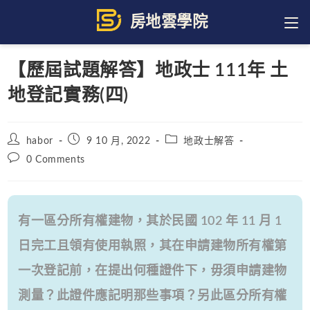
Skip
to
content
【歷屆試題解答】地政士 111年 土
地登記實務(四)
Post
Post
Post
habor
9 10 月, 2022
地政士解答
author:
published:
category:
Post
0 Comments
comments:
有一區分所有權建物，其於民國 102 年 11 月 1
日完工且領有使用執照，其在申請建物所有權第
一次登記前，在提出何種證件下，毋須申請建物
測量？此證件應記明那些事項？另此區分所有權