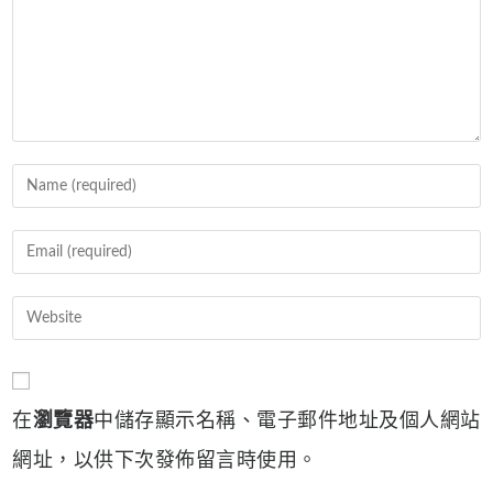
Enter
your
name
Enter
or
your
username
email
Enter
to
address
your
comment
to
website
comment
URL
在
瀏覽器
中儲存顯示名稱、電子郵件地址及個人網站
(optional)
網址，以供下次發佈留言時使用。