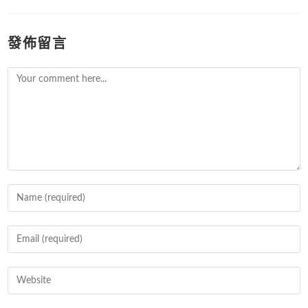
發佈留言
Comment
Enter
your
name
Enter
or
your
username
email
Enter
to
address
your