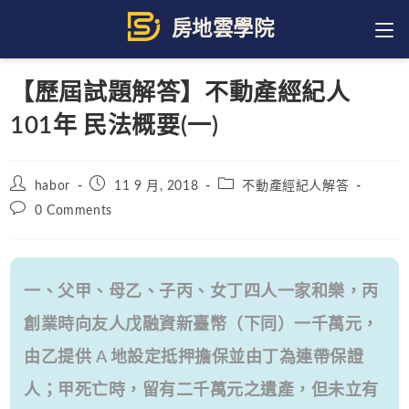
Skip
to
content
【歷屆試題解答】不動產經紀人
101年 民法概要(一)
Post
Post
Post
habor
11 9 月, 2018
不動產經紀人解答
author:
published:
category:
Post
0 Comments
comments:
一、父甲、母乙、子丙、女丁四人一家和樂，丙
創業時向友人戊融資新臺幣（下同）一千萬元，
由乙提供 A 地設定抵押擔保並由丁為連帶保證
人；甲死亡時，留有二千萬元之遺產，但未立有