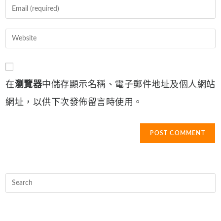
name
Enter
or
your
username
email
Enter
to
address
your
comment
to
website
comment
URL
在
瀏覽器
中儲存顯示名稱、電子郵件地址及個人網站
(optional)
網址，以供下次發佈留言時使用。