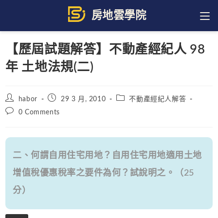
Skip
to
content
【歷屆試題解答】不動產經紀人 98
年 土地法規(二)
Post
Post
Post
habor
29 3 月, 2010
不動產經紀人解答
author:
published:
category:
Post
0 Comments
comments:
二、何謂自用住宅用地？自用住宅用地適用土地
增值稅優惠稅率之要件為何？試說明之。（25
分）