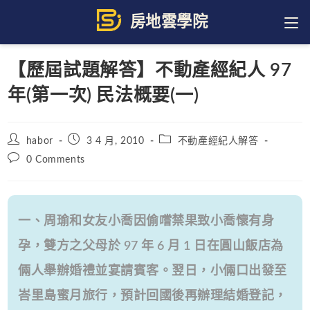
Skip
to
content
【歷屆試題解答】不動產經紀人 97
年(第一次) 民法概要(一)
Post
Post
Post
habor
3 4 月, 2010
不動產經紀人解答
author:
published:
category:
Post
0 Comments
comments:
一、周瑜和女友小喬因偷嚐禁果致小喬懷有身
孕，雙方之父母於 97 年 6 月 1 日在圓山飯店為
倆人舉辦婚禮並宴請賓客。翌日，小倆口出發至
峇里島蜜月旅行，預計回國後再辦理結婚登記，