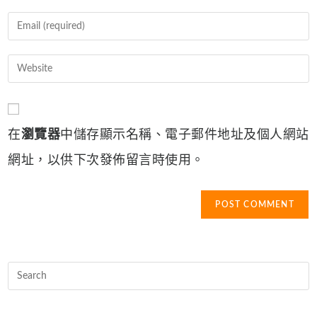
name
Enter
or
your
username
email
Enter
to
address
your
comment
to
website
comment
URL
在
瀏覽器
中儲存顯示名稱、電子郵件地址及個人網站
(optional)
網址，以供下次發佈留言時使用。