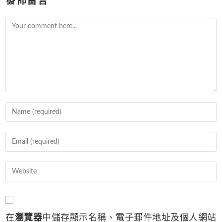
發佈留言
Comment
Enter
your
name
Enter
or
your
username
email
Enter
to
address
your
comment
to
website
comment
URL
在
瀏覽器
中儲存顯示名稱、電子郵件地址及個人網站