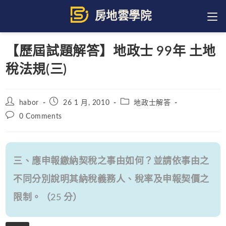
Skip
to
content
【歷屆試題解答】地政士 99年 土地
稅法規(三)
Post
Post
Post
habor
26 1 月, 2010
地政士解答
author:
published:
category:
Post
0 Comments
comments:
三、應申報繳納契稅之事由如何？並請依事由之
不同分別說明其納稅義務人、稅率及申報契價之
限制。（25 分）