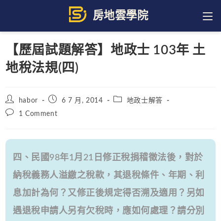
Skip
to
content
【歷屆試題解答】地政士 103年 土
地稅法規(四)
Post
Post
Post
habor
6 7 月, 2014
地政士解答
author:
published:
category:
Post
1 Comment
comments:
四、民國98年1月21日修正稅捐稽徵法後，對於
納稅義務人溢繳之稅款，其退稅條件、年期、利
息加計為何？又修正後規定得否溯及適用？另如
遇退稅申請人另有欠稅時，應如何處理？請分別