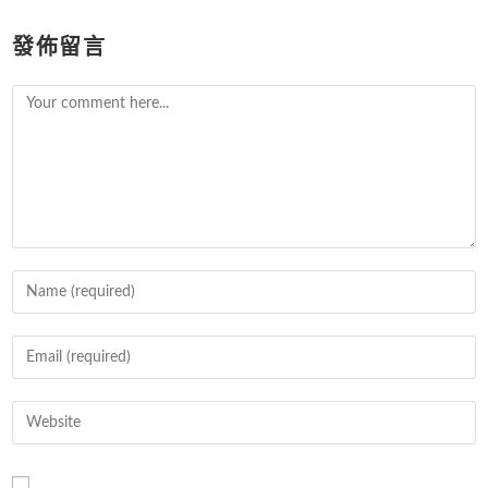
發佈留言
Comment
Enter
your
name
Enter
or
your
username
email
Enter
to
address
your
comment
to
website