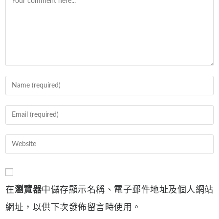
Enter
your
name
Enter
or
your
username
email
Enter
to
address
your
comment
to
website
comment
URL
在
瀏覽器
中儲存顯示名稱、電子郵件地址及個人網站
(optional)
網址，以供下次發佈留言時使用。