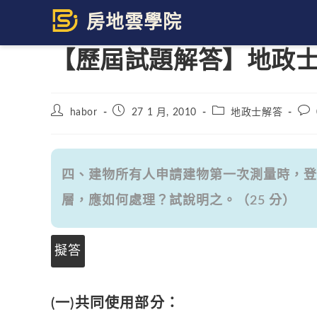
Skip
to
content
【歷屆試題解答】地政士 
Post
Post
Post
Pos
habor
27 1 月, 2010
地政士解答
author:
published:
category:
com
四、建物所有人申請建物第一次測量時，登
層，應如何處理？試說明之。（25 分）
擬答
(一)共同使用部分：