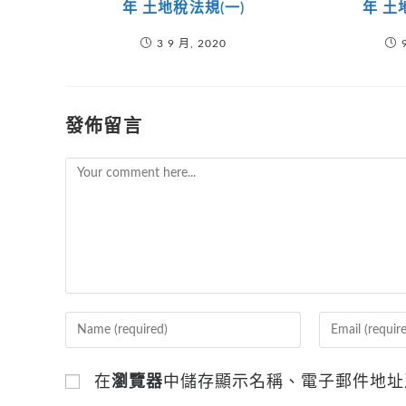
年 土地稅法規(一)
年 土
3 9 月, 2020
發佈留言
Comment
Enter
Enter
your
your
name
email
在
瀏覽器
中儲存顯示名稱、電子郵件地址
or
address