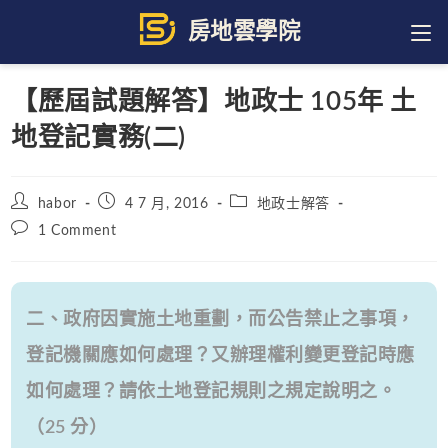
Skip
to
content
【歷屆試題解答】地政士 105年 土
地登記實務(二)
Post
Post
Post
habor
4 7 月, 2016
地政士解答
author:
published:
category:
Post
1 Comment
comments:
二、政府因實施土地重劃，而公告禁止之事項，
登記機關應如何處理？又辦理權利變更登記時應
如何處理？請依土地登記規則之規定說明之。
（25 分）