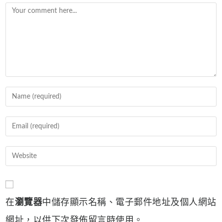
Comment
Enter
your
name
Enter
or
your
username
email
Enter
to
address
your
comment
to
website
comment
URL
在
瀏覽器
中儲存顯示名稱、電子郵件地址及個人網站
(optional)
網址，以供下次發佈留言時使用。