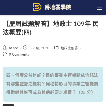
Skip
to
content
【歷屆試題解答】地政士 109年 民
法概要(四)
Post
Post
Post
habor
3 9 月, 2020
地政士解答
author:
published:
category:
Post
0 Comments
comments:
四、何謂公益信託？目的事業主管機關依信託法
有那些監督之機制？何種情形目的事業主管機關
得撤銷其許可或為其他必要之處置？（25 分）