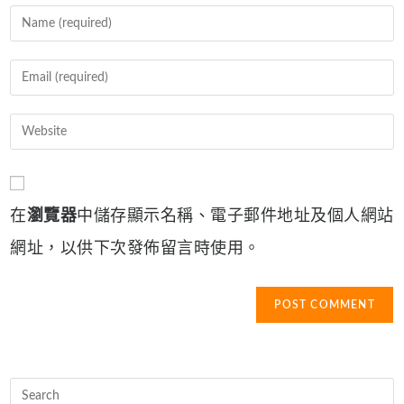
Enter
your
name
Enter
or
your
username
email
Enter
to
address
your
comment
to
website
comment
URL
在
瀏覽器
中儲存顯示名稱、電子郵件地址及個人網站
(optional)
網址，以供下次發佈留言時使用。