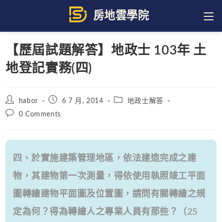
Skip
to
content
【歷屆試題解答】地政士 103年 土
地登記實務(四)
Post
Post
Post
habor
6 7 月, 2014
地政士解答
author:
published:
category:
Post
0 Comments
comments:
四、於實施建築管理地區，依法建造完成之建
物，其建物第一次測量，得依使用執照竣工平面
圖轉繪建物平面圖及位置圖，請問有關轉繪之規
定為何？得為轉繪人之專業人員有那些？（25