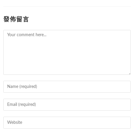
發佈留言
Comment
Enter
your
name
Enter
or
your
username
email
Enter
to
address
your