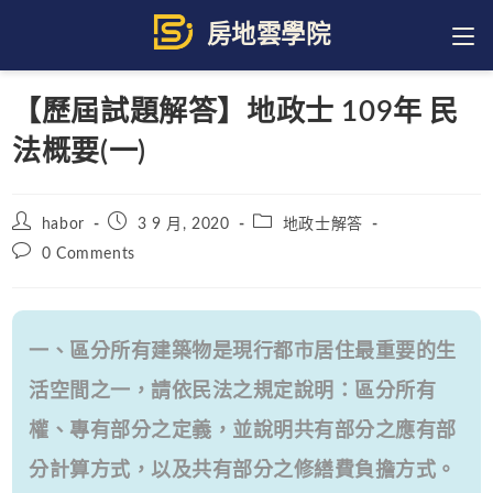
Skip
to
content
【歷屆試題解答】地政士 109年 民
法概要(一)
Post
Post
Post
habor
3 9 月, 2020
地政士解答
author:
published:
category:
Post
0 Comments
comments:
一、區分所有建築物是現行都市居住最重要的生
活空間之一，請依民法之規定說明：區分所有
權、專有部分之定義，並說明共有部分之應有部
分計算方式，以及共有部分之修繕費負擔方式。