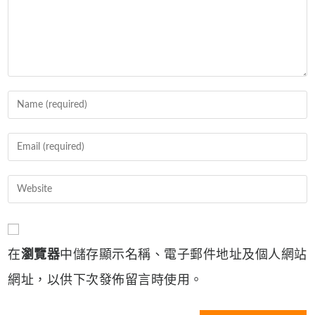
Enter
your
name
Enter
or
your
username
email
Enter
to
address
your
comment
to
website
comment
URL
在
瀏覽器
中儲存顯示名稱、電子郵件地址及個人網站
(optional)
網址，以供下次發佈留言時使用。