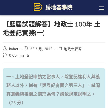
Skip
to
content
【歷屆試題解答】地政士 100年 土
地登記實務(一)
Post
Post
Post
habor
22 6 月, 2012
地政士解答
author:
published:
category:
Post
0 Comments
comments:
一、土地登記申請之當事人，除登記權利人與義
務人以外，尚有「與登記有關之第三人」，試問
其意義與相關之情形為何？請依規定說明之。
（25 分）