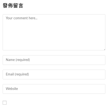
發佈留言
Comment
Enter
your
name
Enter
or
your
username
email
Enter
to
address
your
comment
to
website
comment
URL