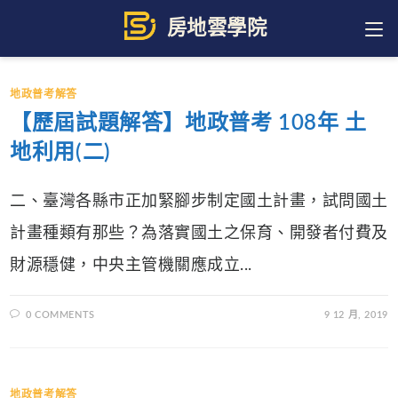
Skip
to
content
地政普考解答
【歷屆試題解答】地政普考 108年 土
地利用(二)
二、臺灣各縣市正加緊腳步制定國土計畫，試問國土
計畫種類有那些？為落實國土之保育、開發者付費及
財源穩健，中央主管機關應成立...
0 COMMENTS
9 12 月, 2019
地政普考解答