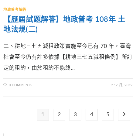
地政普考解答
【歷屆試題解答】地政普考 108年 土
地法規(二)
二、耕地三七五減租政策實施至今已有 70 年，臺灣
社會至今仍有許多依據【耕地三七五減租條例】所訂
定的租約，由於租約不能終...
0 COMMENTS
9 12 月, 2019
1
2
3
4
5
Go to 