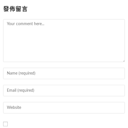
發佈留言
Comment
Enter
your
name
Enter
or
your
username
email
Enter
to
address
your
comment
to
website