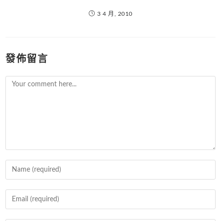
3 4 月, 2010
發佈留言
Comment
Enter
your
name
Enter
or
your