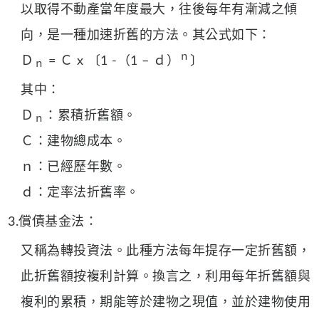
以取得不動產當年度最大，往後每年有漸減之傾
向，是一種加速折舊的方法。其公式如下：
ｎ
Ｄ
= Ｃ x 〔1 -（1 – ｄ）
〕
ｎ
其中：
Ｄ
：累積折舊額。
ｎ
Ｃ：建物總成本。
ｎ：已經歷年數。
ｄ：定率法折舊率。
3.償債基金法：
又稱為轉投資法。此種方法每年提存一定折舊額，
此折舊額按複利計算。換言之，利用每年折舊額與
複利的累積，期能等於建物之現值，並於建物使用