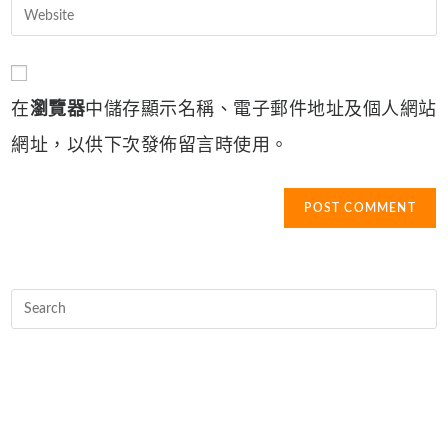
username
email
Enter
to
address
your
comment
to
website
comment
URL
在
瀏覽器
中儲存顯示名稱、電子郵件地址及個人網站
(optional)
網址，以供下次發佈留言時使用。