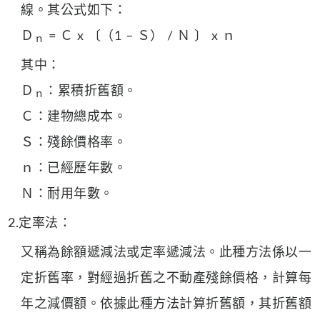
線。其公式如下：
Ｄ
= Ｃ x 〔（1 – Ｓ） / Ｎ 〕 x ｎ
ｎ
其中：
Ｄ
：累積折舊額。
ｎ
Ｃ：建物總成本。
Ｓ：殘餘價格率。
ｎ：已經歷年數。
Ｎ：耐用年數。
2.定率法：
又稱為餘額遞減法或定率遞減法。此種方法係以一
定折舊率，對經過折舊之不動產殘餘價格，計算每
年之減價額。依據此種方法計算折舊額，其折舊額