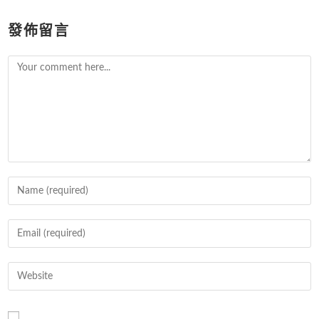
發佈留言
Comment
Enter
your
name
Enter
or
your
username
email
Enter
to
address
your
comment
to
website