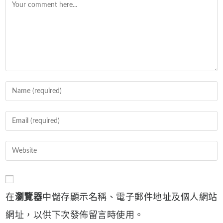
Comment
Enter
your
name
Enter
or
your
username
email
Enter
to
address
your
comment
to
website
comment
URL
在
瀏覽器
中儲存顯示名稱、電子郵件地址及個人網站
(optional)
網址，以供下次發佈留言時使用。