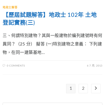
地政士解答
【歷屆試題解答】地政士 102年 土地
登記實務(三)
三、何謂特別建物？其與一般建物於編列建號時有何
異同？（25 分） 擬答 (一)特別建物之意義： 下列建
物，在同一建築基地...
0 COMMENTS
6 7 月, 2013
1
2
Go to 