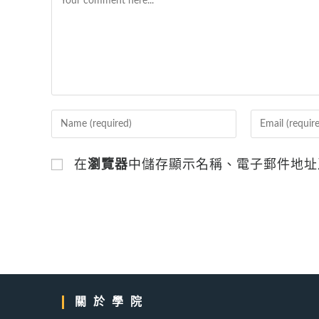
Enter
Enter
your
your
name
email
在
瀏覽器
中儲存顯示名稱、電子郵件地址
or
address
username
to
to
comment
comment
關於學院