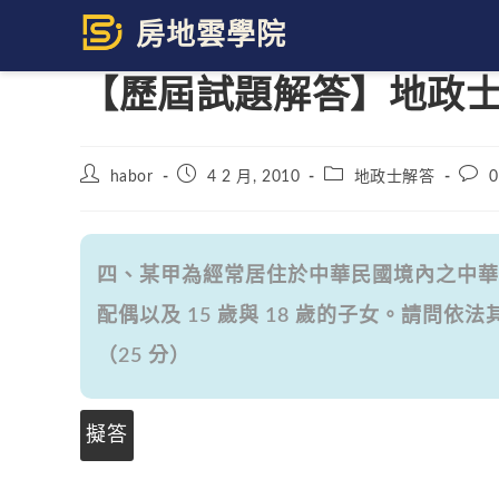
Skip
to
content
【歷屆試題解答】地政士 
Post
Post
Post
Post
habor
4 2 月, 2010
地政士解答
0
author:
published:
category:
comm
四、某甲為經常居住於中華民國境內之中華民
配偶以及 15 歲與 18 歲的子女。請問
（25 分）
擬答