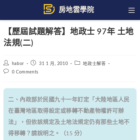
Skip
to
content
【歷屆試題解答】地政士 97年 土地
法規(二)
Post
Post
Post
habor
31 1 月, 2010
地政士解答
author:
published:
category:
Post
0 Comments
comments:
二、內政部於民國九十一年訂定「大陸地區人民
在臺灣地區取得設定或移轉不動產物權許可辦
法」，但依該規定及土地法規定仍有那些土地不
得移轉？請說明之。（15 分）