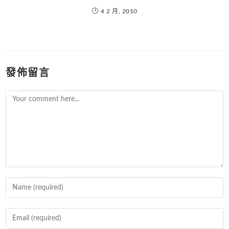
4 2 月, 2010
發佈留言
Comment
Enter
your
name
Enter
or