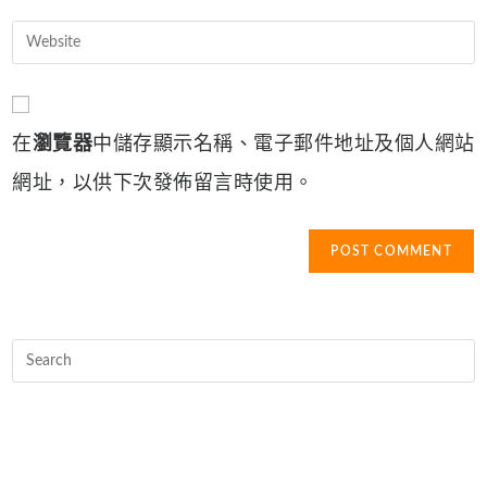
your
username
email
Enter
to
address
your
comment
to
website
comment
URL
在
瀏覽器
中儲存顯示名稱、電子郵件地址及個人網站
(optional)
網址，以供下次發佈留言時使用。