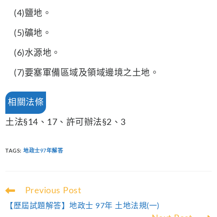
(4)鹽地。
(5)礦地。
(6)水源地。
(7)要塞軍備區域及領域邊境之土地。
相關法條
土法§14、17、許可辦法§2、3
TAGS
:
地政士97年解答
Read
Previous Post
more
【歷屆試題解答】地政士 97年 土地法規(一)
articles