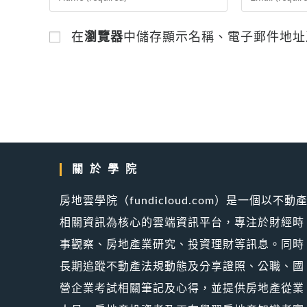
your
your
name
email
在
瀏覽器
中儲存顯示名稱、電子郵件地址
or
address
username
to
to
comment
comment
關於學院
房地雲學院（fundicloud.com）是一個以不動
相關資訊為核心的雲端資訊平台，專注於財經時
事觀察、房地產業研究、投資理財等訊息。同時
長期追蹤不動產法規動態及分享證照、公職、國
營企業考試相關筆記及心得，並提供房地產從業