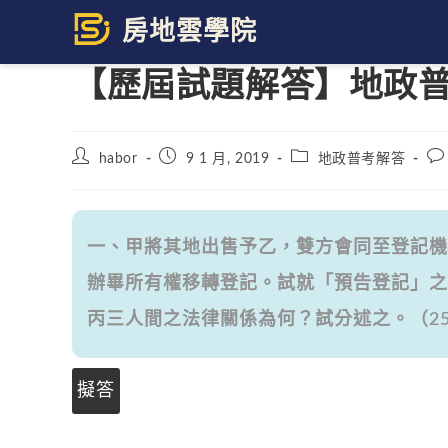
Skip
to
content
【歷屆試題解答】地政普考 
Post
Post
Post
Pos
habor
9 1 月, 2019
地政普考解答
author:
published:
category:
co
一、甲將其地出售予乙，雙方會同至登記機
辦畢所有權移轉登記。試就「預告登記」之
丙三人間之法律關係為何？試分述之。（25
擬答