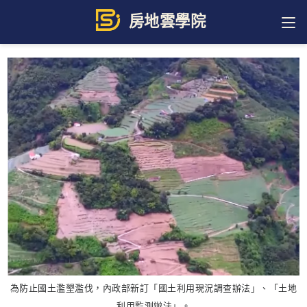
Skip
to
content
為防止國土濫墾濫伐，內政部新訂「國土利用現況調查辦法」、「土地
利用監測辦法」。