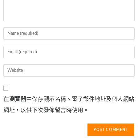
Enter
your
name
Enter
or
your
username
email
Enter
to
address
your
comment
to
website
comment
URL
在
瀏覽器
中儲存顯示名稱、電子郵件地址及個人網站
(optional)
網址，以供下次發佈留言時使用。