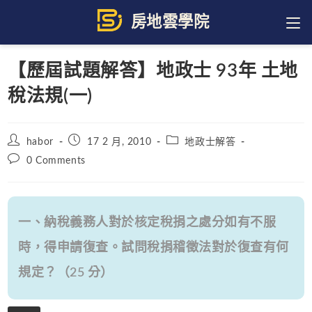
Skip
to
content
【歷屆試題解答】地政士 93年 土地
稅法規(一)
Post
Post
Post
habor
17 2 月, 2010
地政士解答
author:
published:
category:
Post
0 Comments
comments:
一、納稅義務人對於核定稅捐之處分如有不服
時，得申請復查。試問稅捐稽徵法對於復查有何
規定？（25 分）