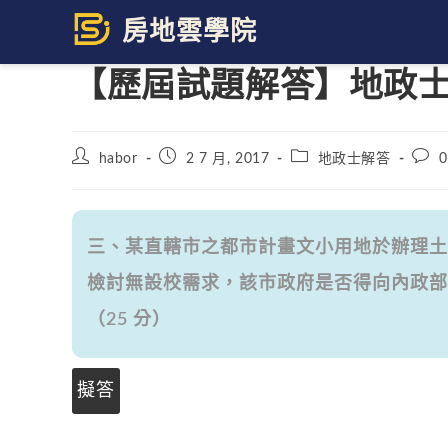
Skip
to
content
【歷屆試題解答】地政士 1
Post
Post
Post
Post
habor
2 7 月, 2017
地政士解答
0
author:
published:
category:
comm
三、某直轄市之都市計畫文小用地於辦理土
檢討無設校需求，該市政府是否得向內政部
（25 分）
擬答