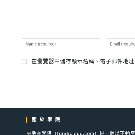
Enter
Enter
your
your
name
email
在
瀏覽器
中儲存顯示名稱、電子郵件地址
or
address
username
to
to
comment
comment
關於學院
房地雲學院（fundicloud.com）是一個以不動