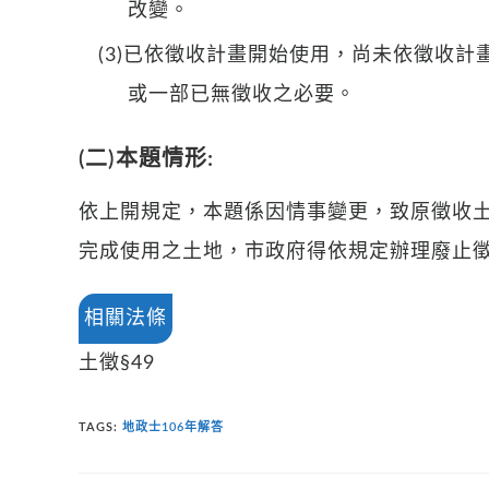
改變。
(3)已依徵收計畫開始使用，尚未依徵收
或一部已無徵收之必要。
(二)本題情形:
依上開規定，本題係因情事變更，致原徵收土
完成使用之土地，市政府得依規定辦理廢止
相關法條
土徵§49
TAGS
:
地政士106年解答