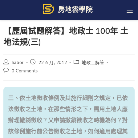
Skip
to
content
【歷屆試題解答】地政士 100年 土
地法規(三)
Post
Post
Post
habor
22 6 月, 2012
地政士解答
author:
published:
category:
Post
0 Comments
comments:
三、依土地徵收條例及其施行細則之規定，已依
法徵收之土地，在那些情形之下，需用土地人應
辦理撤銷徵收？又申請撤銷徵收之時機為何？對
該條例施行前公告徵收之土地，如何適用處理其