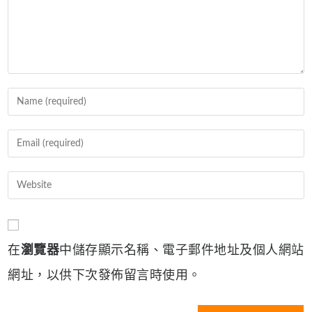
Enter
your
name
Enter
or
your
username
email
Enter
to
address
your
comment
to
website
comment
URL
在
瀏覽器
中儲存顯示名稱、電子郵件地址及個人網站
(optional)
網址，以供下次發佈留言時使用。