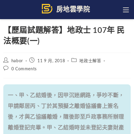
Skip
to
content
【歷屆試題解答】地政士 107年 民
法概要(一)
Post
Post
Post
habor
11 9 月, 2018
地政士解答
author:
published:
category:
Post
0 Comments
comments:
一、甲、乙結婚後，因甲沉迷網路，爭吵不斷，
甲請鄰居丙、丁於其預擬之離婚協議書上簽名
後，才與乙協議離婚，隨後即至戶政事務所辦理
離婚登記完畢。甲、乙結婚時並未登記夫妻財產