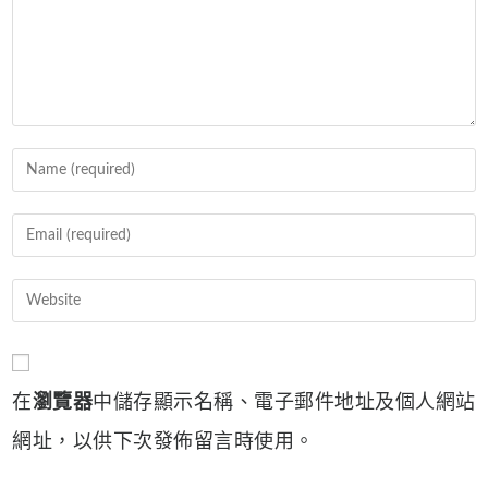
Enter
your
name
Enter
or
your
username
email
Enter
to
address
your
comment
to
website
comment
URL
在
瀏覽器
中儲存顯示名稱、電子郵件地址及個人網站
(optional)
網址，以供下次發佈留言時使用。